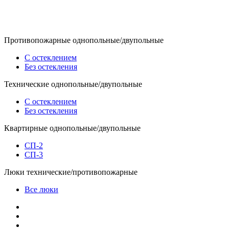
Противопожарные
однопольные/двупольные
С остеклением
Без остекления
Технические
однопольные/двупольные
С остеклением
Без остекления
Квартирные
однопольные/двупольные
СП-2
СП-3
Люки
технические/противопожарные
Все люки