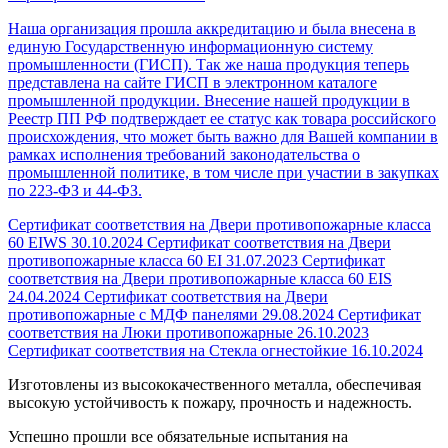
Наша организация прошла аккредитацию и была внесена в
единую Государственную информационную систему
промышленности (ГИСП). Так же наша продукция теперь
представлена на сайте ГИСП в электронном каталоге
промышленной продукции. Внесение нашей продукции в
Реестр ПП РФ подтверждает ее статус как товара российского
происхождения, что может быть важно для Вашей компании в
рамках исполнения требований законодательства о
промышленной политике, в том числе при участии в закупках
по 223-ФЗ и 44-ФЗ.
Сертификат соответствия на Двери противопожарные класса
60 EIWS
30.10.2024
Сертификат соответствия на Двери
противопожарные класса 60 EI
31.07.2023
Сертификат
соответствия на Двери противопожарные класса 60 EIS
24.04.2024
Сертификат соответствия на Двери
противопожарные с МДФ панелями
29.08.2024
Сертификат
соответствия на Люки противопожарные
26.10.2023
Сертификат соответствия на Стекла огнестойкие
16.10.2024
Изготовлены из высококачественного металла, обеспечивая
высокую устойчивость к пожару, прочность и надежность.
Успешно прошли все обязательные испытания на